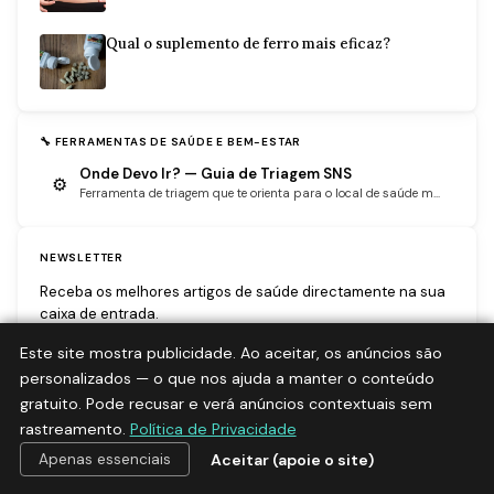
Qual o suplemento de ferro mais eficaz?
🔧 FERRAMENTAS DE SAÚDE E BEM-ESTAR
Onde Devo Ir? — Guia de Triagem SNS
⚙
Ferramenta de triagem que te orienta para o local de saúde m...
NEWSLETTER
Receba os melhores artigos de saúde directamente na sua
caixa de entrada.
Este site mostra publicidade. Ao aceitar, os anúncios são
personalizados — o que nos ajuda a manter o conteúdo
gratuito. Pode recusar e verá anúncios contextuais sem
Subscrever
rastreamento.
Política de Privacidade
Aceitar (apoie o site)
Apenas essenciais