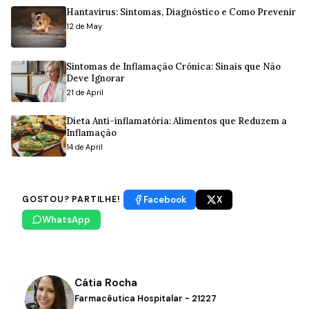
Hantavirus: Sintomas, Diagnóstico e Como Prevenir
12 de May
Sintomas de Inflamação Crónica: Sinais que Não
Deve Ignorar
21 de April
Dieta Anti-inflamatória: Alimentos que Reduzem a
Inflamação
14 de April
Facebook
X
GOSTOU? PARTILHE!
WhatsApp
Cátia Rocha
Farmacêutica Hospitalar - 21227