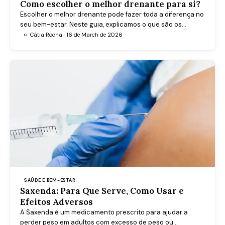
Como escolher o melhor drenante para si?
Escolher o melhor drenante pode fazer toda a diferença no
seu bem-estar. Neste guia, explicamos o que são os
drenantes, como funcionam e qual o mais indicado para si.
Cátia Rocha · 16 de March de 2026
C
SAÚDE E BEM-ESTAR
Saxenda: Para Que Serve, Como Usar e
Efeitos Adversos
A Saxenda é um medicamento prescrito para ajudar a
perder peso em adultos com excesso de peso ou