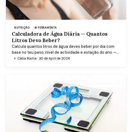
NUTRIÇÃO
⚙ FERRAMENTA
Calculadora de Água Diária — Quantos
Litros Devo Beber?
Calcula quantos litros de água deves beber por dia com
base no teu peso, nível de actividade e estação do ano —
com dicas práticas adaptadas ao dia a dia português.
Cátia Rocha · 30 de April de 2026
C