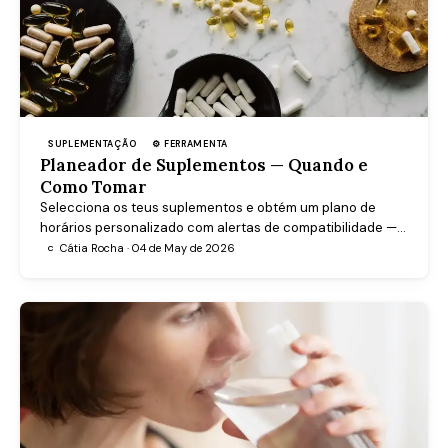
SUPLEMENTAÇÃO
⚙ FERRAMENTA
Planeador de Suplementos — Quando e
Como Tomar
Selecciona os teus suplementos e obtém um plano de
horários personalizado com alertas de compatibilidade —
para tirar o máximo proveito de cada suplemento.
Cátia Rocha · 04 de May de 2026
C