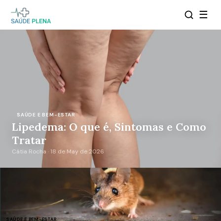
☰
SAÚDE E BEM-ESTAR
Lipedema: O que é, Sintomas e Como
Tratar
Cátia Rocha · 18 de May de 2026
SAÚDE E BEM-ESTAR