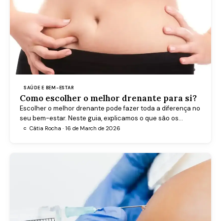
SAÚDE E BEM-ESTAR
Como escolher o melhor drenante para si?
Escolher o melhor drenante pode fazer toda a diferença no
seu bem-estar. Neste guia, explicamos o que são os
drenantes, como funcionam e qual o mais indicado para si.
Cátia Rocha · 16 de March de 2026
C