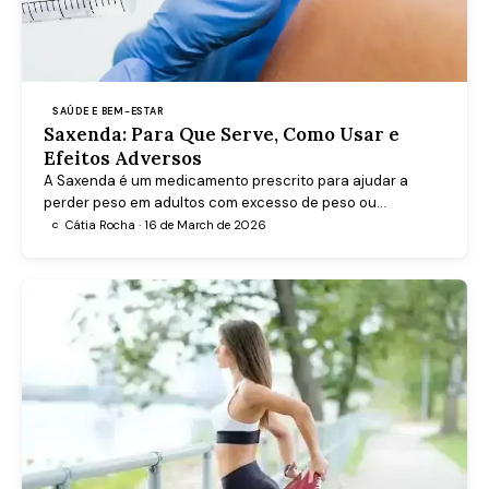
SAÚDE E BEM-ESTAR
Saxenda: Para Que Serve, Como Usar e
Efeitos Adversos
A Saxenda é um medicamento prescrito para ajudar a
perder peso em adultos com excesso de peso ou
obesidade. Saiba como funciona, como se usa e quais os
Cátia Rocha · 16 de March de 2026
C
cuidados a ter.