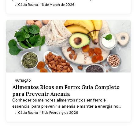
obesidade. Saiba como funciona, como se usa e quais os
Cátia Rocha · 16 de March de 2026
C
cuidados a ter.
NUTRIÇÃO
Alimentos Ricos em Ferro: Guia Completo
para Prevenir Anemia
Conhecer os melhores alimentos ricos em ferro é
essencial para prevenir a anemia e manter a energia no
dia a dia. Este guia explica as diferenças entre ferro heme e
Cátia Rocha · 18 de February de 2026
C
não-heme, as melhores fontes e como maximizar a
absorção.