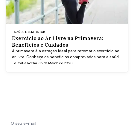
SAÚDE E BEM-ESTAR
Exercício ao Ar Livre na Primavera:
Benefícios e Cuidados
A primavera é a estação ideal para retomar o exercício ao
ar livre. Conheça os benefícios comprovados para a saúde
física e mental, e saiba como recomeçar de forma segura e
Cátia Rocha · 15 de March de 2026
C
eficaz.
Receba os melhores artigos de saúde
Conteúdo semanal sobre bem-estar, nutrição e medicina
preventiva, directamente na sua caixa de entrada.
Subscrever