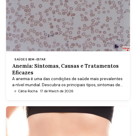
SAÚDE E BEM-ESTAR
Anemia: Sintomas, Causas e Tratamentos
Eficazes
A anemia é uma das condições de saúde mais prevalentes
a nível mundial. Descubra os principais tipos, sintomas de
alerta, formas de diagnóstico e tratamentos eficazes para
Cátia Rocha · 17 de March de 2026
C
recuperar a sua qualidade de vida.