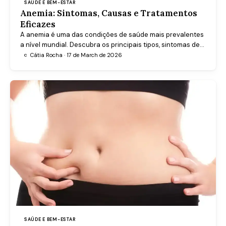
SAÚDE E BEM-ESTAR
Anemia: Sintomas, Causas e Tratamentos
Eficazes
A anemia é uma das condições de saúde mais prevalentes
a nível mundial. Descubra os principais tipos, sintomas de
alerta, formas de diagnóstico e tratamentos eficazes para
Cátia Rocha · 17 de March de 2026
C
recuperar a sua qualidade de vida.
SAÚDE E BEM-ESTAR