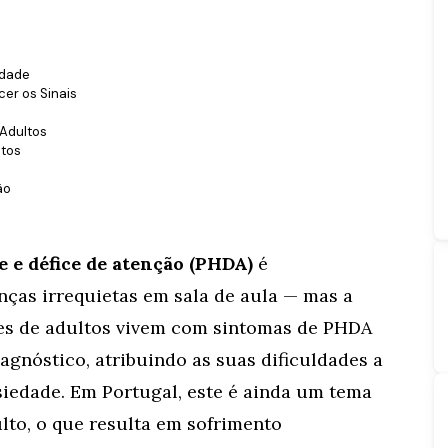
idade
er os Sinais
Adultos
ltos
ão
e e défice de atenção (PHDA)
é
nças irrequietas em sala de aula — mas a
ões de adultos vivem com sintomas de PHDA
gnóstico, atribuindo as suas dificuldades a
siedade. Em Portugal, este é ainda um tema
to, o que resulta em sofrimento