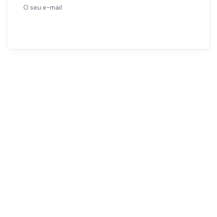
Subscrever
O teu guia de saúde e bem-estar
em português. Conteúdo criado
por especialistas, para o teu dia a
dia.
CATEGORIAS
Cuidados do Idoso
Dermocosmética
Ferramentas