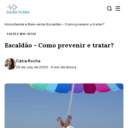
☰
Início
›
Saúde e Bem-estar
›
Escaldão - Como prevenir e tratar?
SAÚDE E BEM-ESTAR
Escaldão - Como prevenir e tratar?
Cátia Rocha
29 de July de 2020 · 4 min de leitura