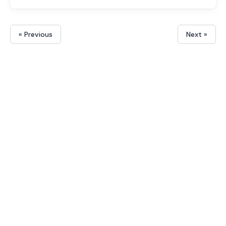
« Previous
Next »
O teu guia de saúde e bem-estar
em português. Conteúdo criado
por especialistas, para o teu dia a
dia.
CATEGORIAS
Cuidados do Idoso
Dermocosmética
Ferramentas
Gravidez e Maternidade