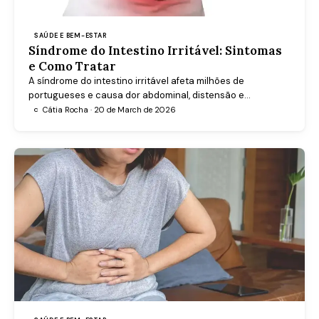
SAÚDE E BEM-ESTAR
Síndrome do Intestino Irritável: Sintomas
e Como Tratar
A síndrome do intestino irritável afeta milhões de
portugueses e causa dor abdominal, distensão e
alterações no trânsito intestinal. Saiba como identificar os
Cátia Rocha · 20 de March de 2026
C
sintomas e encontrar alívio.