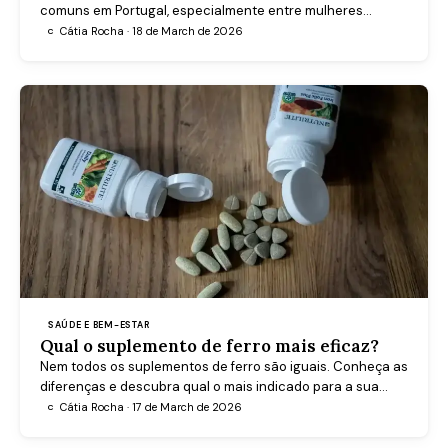
comuns em Portugal, especialmente entre mulheres
adultas. Saiba reconhecer os sinais, entender as causas e
Cátia Rocha · 18 de March de 2026
C
agir com eficácia.
SAÚDE E BEM-ESTAR
Qual o suplemento de ferro mais eficaz?
Nem todos os suplementos de ferro são iguais. Conheça as
diferenças e descubra qual o mais indicado para a sua
situação.
Cátia Rocha · 17 de March de 2026
C