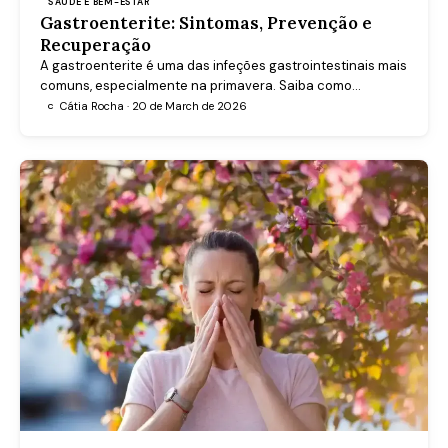
SAÚDE E BEM-ESTAR
Gastroenterite: Sintomas, Prevenção e
Recuperação
A gastroenterite é uma das infeções gastrointestinais mais
comuns, especialmente na primavera. Saiba como
reconhecê-la, preveni-la e recuperar corretamente.
Cátia Rocha · 20 de March de 2026
C