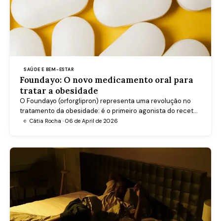
SAÚDE E BEM-ESTAR
Foundayo: O novo medicamento oral para
tratar a obesidade
O Foundayo (orforglipron) representa uma revolução no
tratamento da obesidade: é o primeiro agonista do recetor
GLP-1 disponível em comprimido. Saiba como atua, para
Cátia Rocha · 06 de April de 2026
C
quem está indicado e o que mostram os estudos mais
recentes.