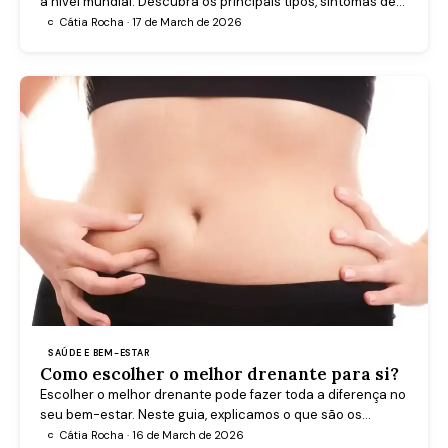
a nível mundial. Descubra os principais tipos, sintomas de
alerta, formas de diagnóstico e tratamentos eficazes para
Cátia Rocha · 17 de March de 2026
C
recuperar a sua qualidade de vida.
SAÚDE E BEM-ESTAR
Como escolher o melhor drenante para si?
Escolher o melhor drenante pode fazer toda a diferença no
seu bem-estar. Neste guia, explicamos o que são os
drenantes, como funcionam e qual o mais indicado para si.
Cátia Rocha · 16 de March de 2026
C