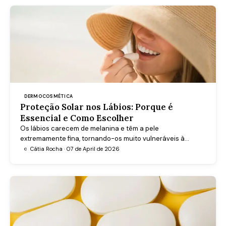
DERMOCOSMÉTICA
Proteção Solar nos Lábios: Porque é
Essencial e Como Escolher
Os lábios carecem de melanina e têm a pele
extremamente fina, tornando-os muito vulneráveis à
radiação UV. Saiba como escolher um batom com proteção
Cátia Rocha · 07 de April de 2026
C
solar adequado e prevenir lesões graves como a queilite
actínica.