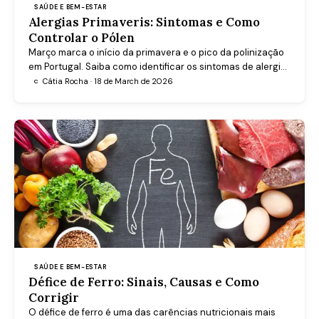
SAÚDE E BEM-ESTAR
Alergias Primaveris: Sintomas e Como
Controlar o Pólen
Março marca o início da primavera e o pico da polinização
em Portugal. Saiba como identificar os sintomas de alergia
ao pólen, distingui-los de uma constipação e adotar
Cátia Rocha · 18 de March de 2026
C
hábitos práticos para controlar a rinite alérgica.
SAÚDE E BEM-ESTAR
Défice de Ferro: Sinais, Causas e Como
Corrigir
O défice de ferro é uma das carências nutricionais mais