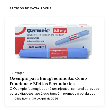
ARTIGOS DE CÁTIA ROCHA
NUTRIÇÃO
Ozempic para Emagrecimento: Como
Funciona e Efeitos Secundários
O Ozempic (semaglutida) é um injetável semanal aprovado
para a diabetes tipo 2 que também promove a perda de
peso. Saiba como funciona, quais os efeitos secundários
Cátia Rocha · 09 de April de 2026
C
reais e quando deve consultar o médico.