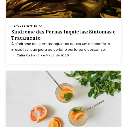
SAÚDE E BEM-ESTAR
Síndrome das Pernas Inquietas: Sintomas e
Tratamento
A síndrome das pernas inquietas causa um desconforto
irresistível que piora ao deitar e perturba o descanso
noturno. Conheça os sintomas, as causas e as melhores
Cátia Rocha · 31 de March de 2026
C
opções de tratamento.