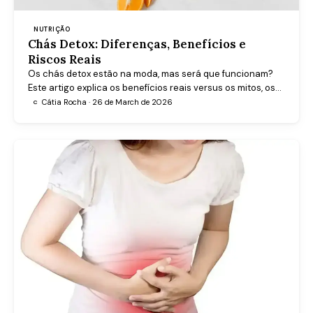
NUTRIÇÃO
Chás Detox: Diferenças, Benefícios e
Riscos Reais
Os chás detox estão na moda, mas será que funcionam?
Este artigo explica os benefícios reais versus os mitos, os
riscos para grupos vulneráveis e as alternativas seguras
Cátia Rocha · 26 de March de 2026
C
para desintoxicação natural.